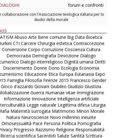
DIALOGHI
forum e confronti
n collaborazione con l'Associazione teologica italiana per lo
studio della morale
AGS
ATISM
Abuso
Arte
Bene comune
Big Data
Bioetica
urkini
CTI
Carcere
Chirurgia estetica
Contraccezione
Conversione
Corpo
Corruzione
Coscienza
Cultura
Democrazia
Demografia
Devozione
Dialogo
cumenico
Dialogo interreligioso
Dignità umana
Diritti
Discernimento
Donne
Dono
Ecologia
Economia
cumenismo
Educazione
Etica
Europa
Eutanasia
Expo
015
Famiglia
Filosofia
Firenze 2015
Francesco
Gender
Gioco d'azzardo
Giovani
Giubileo
Giudizio
Giustizia
Globalizzazione
Guerra
Humanae vitae
Immigrazione
Informazione
Innovazione
Intelligenza artificiale
nterculturalità
Legge naturale
Legittima difesa
Liturgia
Mafia
Maternità surrogata
Matrimonio
Minori
Morale
Natura
Neuroscienze
Novo millennio ineunte
Omosessualità
Pace
Persona
Politica
Pornografia
Privacy
Progresso
Razzismo
Religione
Responsabilità
Ricerca scientifica
Sacerdoti
Salute
Santità
Scrittura