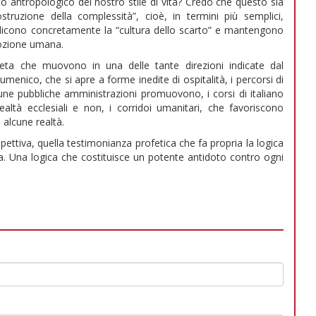
o antropologico del nostro stile di vita? Credo che questo sia
struzione della complessità”, cioè, in termini più semplici,
addicono concretamente la “cultura dello scarto” e mantengono
mozione umana.
reta che muovono in una delle tante direzioni indicate dal
umenico, che si apre a forme inedite di ospitalità, i percorsi di
une pubbliche amministrazioni promuovono, i corsi di italiano
ealtà ecclesiali e non, i corridoi umanitari, che favoriscono
o alcune realtà.
pettiva, quella testimonianza profetica che fa propria la logica
a. Una logica che costituisce un potente antidoto contro ogni