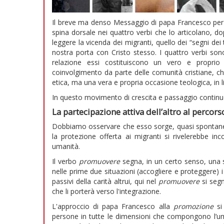
Il breve ma denso Messaggio di papa Francesco per l
spina dorsale nei quattro verbi che lo articolano, do
leggere la vicenda dei migranti, quello dei “segni dei
nostra porta con Cristo stesso. I quattro verbi sono
relazione essi costituiscono un vero e propri
coinvolgimento da parte delle comunità cristiane, c
etica, ma una vera e propria occasione teologica, in l
In questo movimento di crescita e passaggio continu
La partecipazione attiva dell’altro al percors
Dobbiamo osservare che esso sorge, quasi spontanea
la protezione offerta ai migranti si rivelerebbe i
umanità.
Il verbo
promuovere
segna, in un certo senso, una 
nelle prime due situazioni (accogliere e proteggere) 
passivi della carità altrui, qui nel
promuovere
si segn
che li porterà verso l'integrazione.
L'approccio di papa Francesco alla
promozione
si 
persone in tutte le dimensioni che compongono l’umani