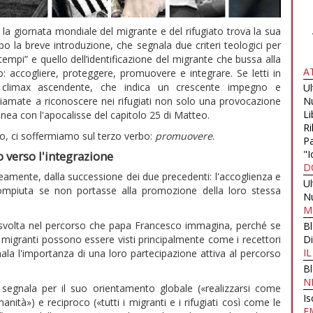
a giornata mondiale del migrante e del rifugiato trova la sua
po la breve introduzione, che segnala due criteri teologici per
 tempi” e quello dell’identificazione del migrante che bussa alla
A
: accogliere, proteggere, promuovere e integrare. Se letti in
o climax ascendente, che indica un crescente impegno e
U
hiamate a riconoscere nei rifugiati non solo una provocazione
N
Li
inea con l'apocalisse del capitolo 25 di Matteo.
Ri
o, ci soffermiamo sul terzo verbo:
promuovere
.
Pa
"I
o verso l'integrazione
D
mente, dalla successione dei due precedenti: l'accoglienza e
U
ncompiuta se non portasse alla promozione della loro stessa
N
M
svolta nel percorso che papa Francesco immagina, perché se
B
i migranti possono essere visti principalmente come i recettori
Di
I
ala l'importanza di una loro partecipazione attiva al percorso
B
N
segnala per il suo orientamento globale («realizzarsi come
Is
tà») e reciproco («tutti i migranti e i rifugiati così come le
E