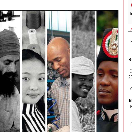
I
T
B
e
E
2
I