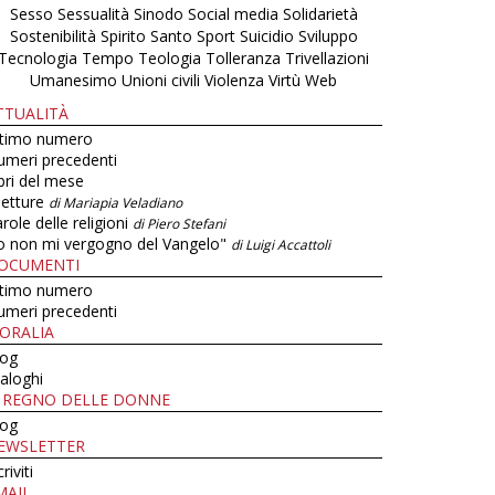
Sesso
Sessualità
Sinodo
Social media
Solidarietà
Sostenibilità
Spirito Santo
Sport
Suicidio
Sviluppo
Tecnologia
Tempo
Teologia
Tolleranza
Trivellazioni
Umanesimo
Unioni civili
Violenza
Virtù
Web
TTUALITÀ
ltimo numero
umeri precedenti
bri del mese
letture
di Mariapia Veladiano
role delle religioni
di Piero Stefani
o non mi vergogno del Vangelo"
di Luigi Accattoli
OCUMENTI
ltimo numero
umeri precedenti
ORALIA
log
aloghi
L REGNO DELLE DONNE
log
EWSLETTER
criviti
MAIL