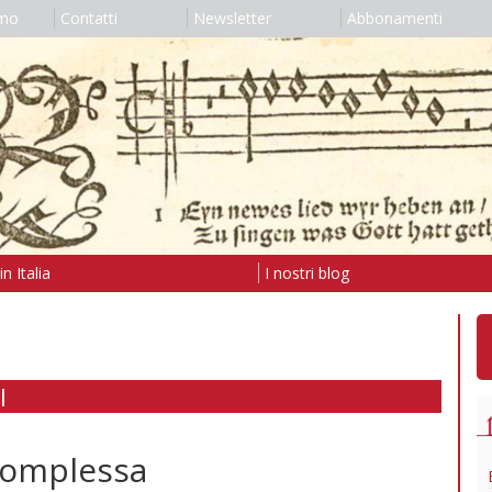
amo
Contatti
Newsletter
Abbonamenti
n Italia
I nostri blog
I
complessa