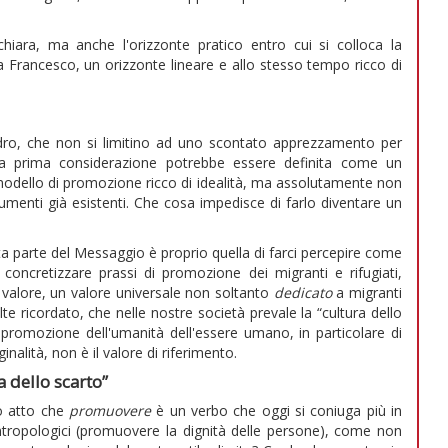
iara, ma anche l'orizzonte pratico entro cui si colloca la
 Francesco, un orizzonte lineare e allo stesso tempo ricco di
dro, che non si limitino ad uno scontato apprezzamento per
na prima considerazione potrebbe essere definita come un
odello di promozione ricco di idealità, ma assolutamente non
rumenti già esistenti. Che cosa impedisce di farlo diventare un
esta parte del Messaggio è proprio quella di farci percepire come
 concretizzare prassi di promozione dei migranti e rifugiati,
valore, un valore universale non soltanto
dedicato
a migranti
te ricordato, che nelle nostre società prevale la “cultura dello
 promozione dell'umanità dell'essere umano, in particolare di
nalità, non è il valore di riferimento.
 dello scarto”
o atto che
promuovere
è un verbo che oggi si coniuga più in
tropologici (promuovere la dignità delle persone), come non