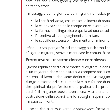
comunità che li accolgono»), che segnala il valore ri
ne fanno attori.
Il messaggio per la giornata dei migranti non esita, p
la libertà religiosa, che implica la libertà di prat
la valorizzazione delle competenze lavorative;
la formazione linguistica e quella ad una cittadi
l'incentivo al ricongiungimento familiare;
le specifiche attenzioni che meritano i minori e i
Infine il terzo paragrafo del messaggio richiama l'e
rifugiati e migranti, senza dimenticare le comunità loc
Promuovere: un verbo dense e complesso
Questa rapida scaletta ci permette di cogliere la den
di un migrante che viene aiutato a compiere passi con
materiali (il lavoro, che viene definito dal Messaggio
«luogo e risorsa della cultura della vita e fattore di in
che spirituali (la professione e la pratica della propr
perché il migrante possa avere una vita piena e 
costruzione della società che lo accoglie, superando,
nei suoi confronti.
È logico che a questo verbo
promuovere
, faccia q