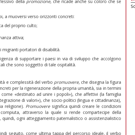
flessivo della
promozione
, che ricade anche su coloro che se
Sc
oi, a muoversi verso orizzonti concreti:
ica del proprio culto;
nanza attiva;
 migranti portatori di disabilità.
sigenza di supportare i paesi in via di sviluppo che accolgono
ali che sono soggetto di tale ospitalità.
sità e complessità del verbo
promuovere
, che disegna la figura
creti per la rigenerazione della propria umanità, sia in termini
 come «destinato ad unire i popoli»), che affettivi (la famiglia
tegrazione di valori»), che socio-politici (lingua e cittadinanza),
ia religione).
Promuovere
significa quindi creare le condizioni
compiuta, attraverso la quale si rende compartecipe della
 quindi, ogni atteggiamento paternalistico o assistenzialistico
uindi seguito, come ultima tappa del percorso ideale, il verbo