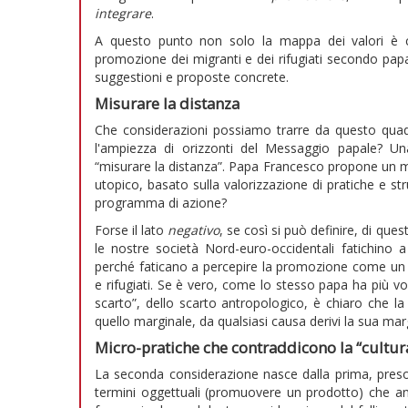
integrare
.
A questo punto non solo la mappa dei valori è ch
promozione dei migranti e dei rifugiati secondo papa
suggestioni e proposte concrete.
Misurare la distanza
Che considerazioni possiamo trarre da questo qua
l'ampiezza di orizzonti del Messaggio papale? U
“misurare la distanza”. Papa Francesco propone un m
utopico, basato sulla valorizzazione di pratiche e st
programma di azione?
Forse il lato
negativo
, se così si può definire, di qu
le nostre società Nord-euro-occidentali fatichino a
perché faticano a percepire la promozione come un 
e rifugiati. Se è vero, come lo stesso papa ha più vol
scarto”, dello scarto antropologico, è chiaro che la
quello marginale, da qualsiasi causa derivi la sua margi
Micro-pratiche che contraddicono la “cultura
La seconda considerazione nasce dalla prima, pres
termini oggettuali (promuovere un prodotto) che an