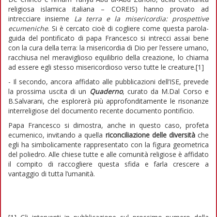
religiosa islamica italiana – COREIS) hanno provato ad
intrecciare insieme
La terra e la misericordia: prospettive
ecumeniche
. Si è cercato cioè di cogliere come questa parola-
guida del pontificato di papa Francesco si intrecci assai bene
con la cura della terra: la misericordia di Dio per l’essere umano,
racchiusa nel meraviglioso equilibrio della creazione, lo chiama
ad essere egli stesso misericordioso verso tutte le creature.[1]
- Il secondo, ancora affidato alle pubblicazioni dell’ISE, prevede
la prossima uscita di un
Quaderno
, curato da M.Dal Corso e
B.Salvarani, che esplorerà più approfonditamente le risonanze
interreligiose del documento recente documento pontificio.
Papa Francesco si dimostra, anche in questo caso, profeta
ecumenico, invitando a quella
riconciliazione delle diversità
che
egli ha simbolicamente rappresentato con la figura geometrica
del poliedro. Alle chiese tutte e alle comunità religiose è affidato
il compito di raccogliere questa sfida e farla crescere a
vantaggio di tutta l’umanità.