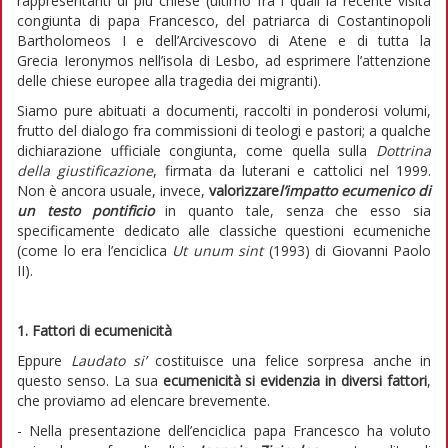
rappresentanti di più chiese (ultimo fra i quali la recente visita
congiunta di papa Francesco, del patriarca di Costantinopoli
Bartholomeos I e dell’Arcivescovo di Atene e di tutta la
Grecia Ieronymos nell’isola di Lesbo, ad esprimere l’attenzione
delle chiese europee alla tragedia dei migranti).
Siamo pure abituati a documenti, raccolti in ponderosi volumi,
frutto del dialogo fra commissioni di teologi e pastori; a qualche
dichiarazione ufficiale congiunta, come quella sulla
Dottrina
della giustificazione
, firmata da luterani e cattolici nel 1999.
Non è ancora usuale, invece,
valorizzare
l’impatto ecumenico di
un testo pontificio
in quanto tale, senza che esso sia
specificamente dedicato alle classiche questioni ecumeniche
(come lo era l’enciclica
Ut unum sint
(1993) di Giovanni Paolo
II).
1. Fattori di ecumenicità
Eppure
Laudato si’
costituisce una felice sorpresa anche in
questo senso. La sua
ecumenicità
si evidenzia in diversi fattori
,
che proviamo ad elencare brevemente.
- Nella presentazione dell’enciclica papa Francesco ha voluto