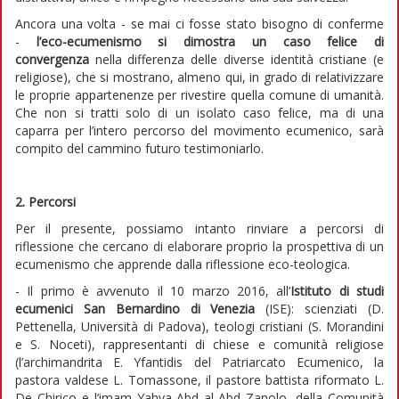
Ancora una volta - se mai ci fosse stato bisogno di conferme
-
l’eco-ecumenismo si dimostra un caso felice di
convergenza
nella differenza delle diverse identità cristiane (e
religiose), che si mostrano, almeno qui, in grado di relativizzare
le proprie appartenenze per rivestire quella comune di umanità.
Che non si tratti solo di un isolato caso felice, ma di una
caparra per l’intero percorso del movimento ecumenico, sarà
compito del cammino futuro testimoniarlo.
2. Percorsi
Per il presente, possiamo intanto rinviare a percorsi di
riflessione che cercano di elaborare proprio la prospettiva di un
ecumenismo che apprende dalla riflessione eco-teologica.
- Il primo è avvenuto il 10 marzo 2016, all’
Istituto di studi
ecumenici San Bernardino di Venezia
(ISE): scienziati (D.
Pettenella, Università di Padova), teologi cristiani (S. Morandini
e S. Noceti), rappresentanti di chiese e comunità religiose
(l’archimandrita E. Yfantidis del Patriarcato Ecumenico, la
pastora valdese L. Tomassone, il pastore battista riformato L.
De Chirico e l’imam Yahya Abd al-Abd Zanolo, della Comunità