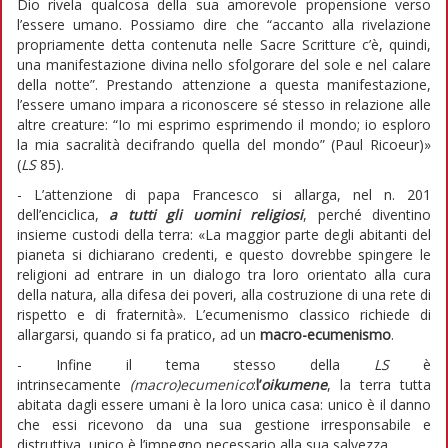
Dio rivela qualcosa della sua amorevole propensione verso
l’essere umano. Possiamo dire che “accanto alla rivelazione
propriamente detta contenuta nelle Sacre Scritture c’è, quindi,
una manifestazione divina nello sfolgorare del sole e nel calare
della notte”. Prestando attenzione a questa manifestazione,
l’essere umano impara a riconoscere sé stesso in relazione alle
altre creature: “Io mi esprimo esprimendo il mondo; io esploro
la mia sacralità decifrando quella del mondo” (Paul Ricoeur)»
(
LS
85).
- L’attenzione di papa Francesco si allarga, nel n. 201
dell’enciclica,
a tutti gli uomini religiosi
, perché diventino
insieme custodi della terra: «La maggior parte degli abitanti del
pianeta si dichiarano credenti, e questo dovrebbe spingere le
religioni ad entrare in un dialogo tra loro orientato alla cura
della natura, alla difesa dei poveri, alla costruzione di una rete di
rispetto e di fraternità». L’ecumenismo classico richiede di
allargarsi, quando si fa pratico, ad un
macro-ecumenismo
.
- Infine il tema stesso della
LS
è
intrinsecamente
(macro)ecumenico
:
l’
oikumene
, la terra tutta
abitata dagli essere umani è la loro unica casa: unico è il danno
che essi ricevono da una sua gestione irresponsabile e
distruttiva, unico è l’impegno necessario alla sua salvezza.