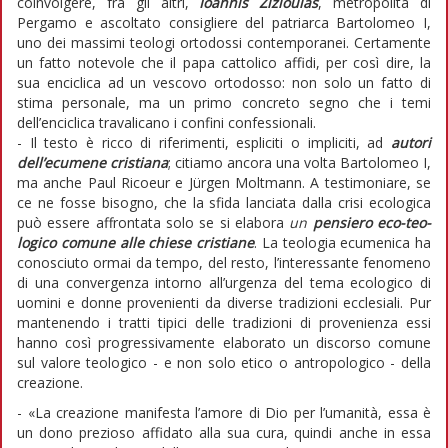
coinvolgere, fra gli altri,
Ioannis Zizioulas
, metropolita di
Pergamo e ascoltato consigliere del patriarca Bartolomeo I,
uno dei massimi teologi ortodossi contemporanei. Certamente
un fatto notevole che il papa cattolico affidi, per così dire, la
sua enciclica ad un vescovo ortodosso: non solo un fatto di
stima personale, ma un primo concreto segno che i temi
dell’enciclica travalicano i confini confessionali.
- Il testo è ricco di riferimenti, espliciti o impliciti, ad
autori
dell’ecumene cristiana
; citiamo ancora una volta Bartolomeo I,
ma anche Paul Ricoeur e Jürgen Moltmann. A testimoniare, se
ce ne fosse bisogno, che la sfida lanciata dalla crisi ecologica
può essere affrontata solo se si elabora
un
pensiero eco-teo-
logico comune alle chiese cristiane
. La teologia ecumenica ha
conosciuto ormai da tempo, del resto, l’interessante fenomeno
di una convergenza intorno all’urgenza del tema ecologico di
uomini e donne provenienti da diverse tradizioni ecclesiali. Pur
mantenendo i tratti tipici delle tradizioni di provenienza essi
hanno così progressivamente elaborato un discorso comune
sul valore teologico - e non solo etico o antropologico - della
creazione.
- «La creazione manifesta l’amore di Dio per l’umanità, essa è
un dono prezioso affidato alla sua cura, quindi anche in essa