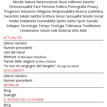
Morale
Natura
Neuroscienze
Novo millennio ineunte
Omosessualità
Pace
Persona
Politica
Pornografia
Privacy
Progresso
Razzismo
Religione
Responsabilità
Ricerca scientifica
Sacerdoti
Salute
Santità
Scrittura
Sesso
Sessualità
Sinodo
Social
media
Solidarietà
Sostenibilità
Spirito Santo
Sport
Suicidio
Sviluppo
Tecnologia
Tempo
Teologia
Tolleranza
Trivellazioni
Umanesimo
Unioni civili
Violenza
Virtù
Web
ATTUALITÀ
Ultimo numero
Numeri precedenti
Libri del mese
Riletture
di Mariapia Veladiano
Parole delle religioni
di Piero Stefani
"Io non mi vergogno del Vangelo"
di Luigi Accattoli
DOCUMENTI
Ultimo numero
Numeri precedenti
MORALIA
Blog
Dialoghi
IL REGNO DELLE DONNE
Blog