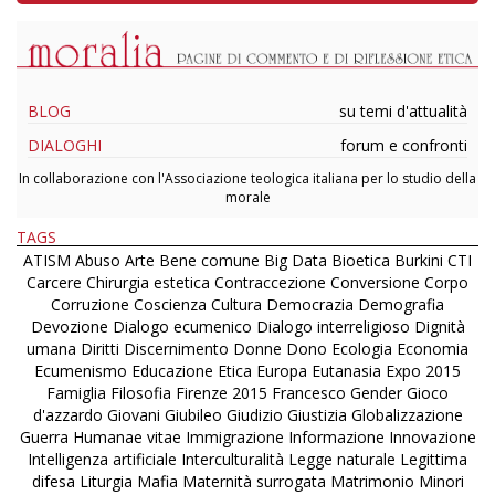
BLOG
su temi d'attualità
DIALOGHI
forum e confronti
In collaborazione con l'Associazione teologica italiana per lo studio della
morale
TAGS
ATISM
Abuso
Arte
Bene comune
Big Data
Bioetica
Burkini
CTI
Carcere
Chirurgia estetica
Contraccezione
Conversione
Corpo
Corruzione
Coscienza
Cultura
Democrazia
Demografia
Devozione
Dialogo ecumenico
Dialogo interreligioso
Dignità
umana
Diritti
Discernimento
Donne
Dono
Ecologia
Economia
Ecumenismo
Educazione
Etica
Europa
Eutanasia
Expo 2015
Famiglia
Filosofia
Firenze 2015
Francesco
Gender
Gioco
d'azzardo
Giovani
Giubileo
Giudizio
Giustizia
Globalizzazione
Guerra
Humanae vitae
Immigrazione
Informazione
Innovazione
Intelligenza artificiale
Interculturalità
Legge naturale
Legittima
difesa
Liturgia
Mafia
Maternità surrogata
Matrimonio
Minori