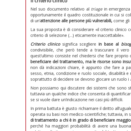
Il criterio clinico
Nel suo documento relativo al
triage
in emergenza 
opportunamente il quadro costituzionale in cui si coll
di un’
attenzione alle persone più vulnerabili,
come gli 
La sua proposta è di considerare «il criterio clinico
criterio di selezione (…) eticamente inaccettabile».
Criterio clinico
significa scegliere
in base al
biso
condivisibile, che però tende a trascurare il v
quest’ultimo consiste nel chiedersi che fare proprio q
beneficiare del trattamento, ma le risorse sono insuf
non dà indicazioni chiare, è appunto che fare a pa
sesso, etnia, condizione e ruolo sociale, disabilità e 
soprattutto di decidere se devono giocare un ruolo i
Non possiamo qui discutere dei sistemi che sono stati 
tuttavia un qualche indice che consenta di quantificar
se si vuole dare un’indicazione nei casi più difficili.
In prima battuta è giusto richiamare il diritto all’ugua
operata su basi non medico-scientifiche; tuttavia, in
di trattamento a chi è in grado di beneficiare maggi
perché ha maggiori probabilità di avere una buona 