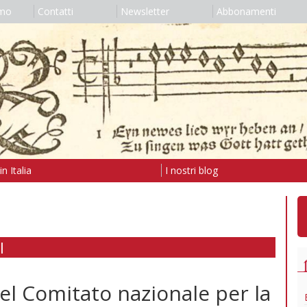
amo
Contatti
Newsletter
Abbonamenti
n Italia
I nostri blog
I
el Comitato nazionale per la