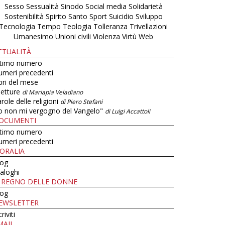
Sesso
Sessualità
Sinodo
Social media
Solidarietà
Sostenibilità
Spirito Santo
Sport
Suicidio
Sviluppo
Tecnologia
Tempo
Teologia
Tolleranza
Trivellazioni
Umanesimo
Unioni civili
Violenza
Virtù
Web
TTUALITÀ
ltimo numero
umeri precedenti
bri del mese
letture
di Mariapia Veladiano
role delle religioni
di Piero Stefani
o non mi vergogno del Vangelo"
di Luigi Accattoli
OCUMENTI
ltimo numero
umeri precedenti
ORALIA
log
aloghi
L REGNO DELLE DONNE
log
EWSLETTER
criviti
MAIL