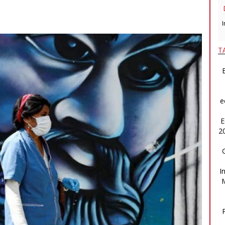
I
T
B
e
E
2
I