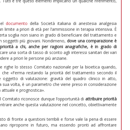
 Tutti e tre questi elementi implicano un qualche riferimento,
del
documento
della Società italiana di anestesia analgesia
n limite a priori di età per l’ammissione in terapia intensiva. È
a certa soglia non siano in grado di beneficiare del trattamento e
on soggetti più giovani. Nondimeno,
dove una comparazione è
priorità a chi, anche per ragioni anagrafiche, è in grado di
are una sorta di tasso di sconto agli interessi sanitari dei vari
udere a priori le persone più anziane.
le righe lo stesso Comitato nazionale per la bioetica quando,
ve che «Ferma restando la priorità del trattamento secondo il
 oggetto di valutazione: gravità del quadro clinico in atto,
, a sua volta, è un parametro che viene preso in considerazione
a attuale e prognostica».
, il Comitato riconosce dunque l’opportunità di
attribuire priorità
ientrare anche questa valutazione nel concetto, obiettivamente
o di fronte a questioni terribili e forse vale la pena di essere
ebbano riproporre in futuro, ma essendo pronti ad affrontare