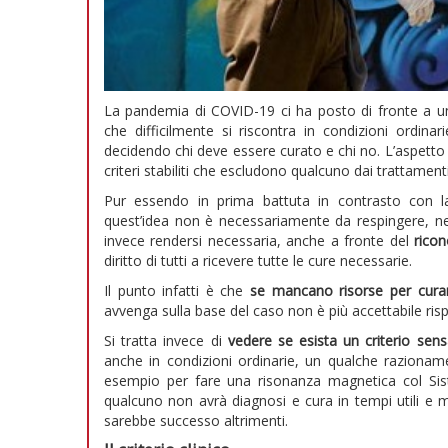
La pandemia di COVID-19 ci ha posto di fronte a un
che difficilmente si riscontra in condizioni ordina
decidendo chi deve essere curato e chi no. L’aspetto i
criteri stabiliti che escludono qualcuno dai trattamenti
Pur essendo in prima battuta in contrasto con la 
quest’idea non è necessariamente da respingere, nei l
invece rendersi necessaria, anche a fronte del
ricon
diritto di tutti a ricevere tutte le cure necessarie.
Il punto infatti è che
se mancano risorse per cura
avvenga sulla base del caso non è più accettabile rispet
Si tratta invece di
vedere se esista un criterio sen
anche in condizioni ordinarie, un qualche razionamen
esempio per fare una risonanza magnetica col Sist
qualcuno non avrà diagnosi e cura in tempi utili e 
sarebbe successo altrimenti.