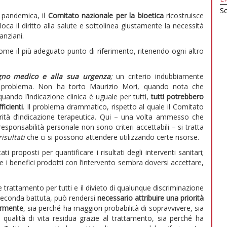
Sc
pandemica, il
Comitato nazionale per la bioetica
ricostruisce
oca il diritto alla salute e sottolinea giustamente la necessità
anziani.
 come il più adeguato punto di riferimento, ritenendo ogni altro
gno medico e alla sua urgenza
;
un criterio indubbiamente
ero problema. Non ha torto Maurizio Mori, quando nota che
uando l’indicazione clinica è uguale per tutti,
tutti potrebbero
ficienti
. Il problema drammatico, rispetto al quale il Comitato
rità d’indicazione terapeutica. Qui – una volta ammesso che
responsabilità personale non sono criteri accettabili – si tratta
risultati
che ci si possono attendere utilizzando certe risorse.
proposti per quantificare i risultati degli interventi sanitari;
e i benefici prodotti con l’intervento sembra doversi accettare,
le trattamento per tutti e il divieto di qualunque discriminazione
 seconda battuta, può rendersi
necessario attribuire una priorità
ormente
, sia perché ha maggiori probabilità di sopravvivere, sia
qualità di vita residua grazie al trattamento, sia perché ha