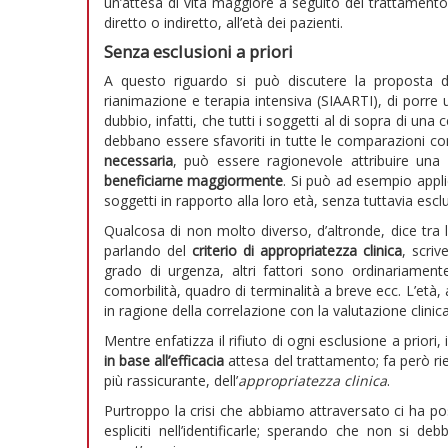
un’attesa di vita maggiore a seguito del trattamento.
diretto o indiretto, all’età dei pazienti.
Senza esclusioni a priori
A questo riguardo si può discutere la proposta 
rianimazione e terapia intensiva (SIAARTI), di porre u
dubbio, infatti, che tutti i soggetti al di sopra di un
debbano essere sfavoriti in tutte le comparazioni c
necessaria
, può essere ragionevole attribuire una
beneficiarne maggiormente
. Si può ad esempio applic
soggetti in rapporto alla loro età, senza tuttavia escl
Qualcosa di non molto diverso, d’altronde, dice tra 
parlando del
criterio di appropriatezza clinica
, scri
grado di urgenza, altri fattori sono ordinariamente
comorbilità, quadro di terminalità a breve ecc. L’età
in ragione della correlazione con la valutazione clinic
Mentre enfatizza il rifiuto di ogni esclusione a priori
in base all’efficacia
attesa del trattamento; fa però r
più rassicurante, dell’
appropriatezza clinica
.
Purtroppo la crisi che abbiamo attraversato ci ha post
espliciti nell’identificarle; sperando che non si d