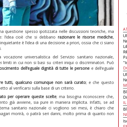
A
a questione spesso ipotizzata nelle discussioni teoriche, ma
U
rie: l’idea cioè che si debbano
razionare le risorse mediche
,
N
nquietante è l’idea di una decisione a priori, ossia che ci siano
Li
.
Ri
vocazione universalistica del Servizio sanitario nazionale,
Pa
imiti in cui non si basi su criteri iniqui o discriminatori. Può
"I
D
oscimento dell’eguale dignità di tutte le persone
e dell’eguale
U
N
re tutti, qualcuno comunque non sarà curato
; e che questo
M
to al verificarsi sulla base di un criterio.
B
sato per operare queste scelte
; ma bisogna riconoscere che,
Di
to già avviene, sia pure in maniera implicita. Infatti, se ad
I
ema sanitario nazionale ci vogliono sei mesi, è chiaro che
B
magari morirà, o patirà seri danni, molto prima di quanto non
N
Is
E