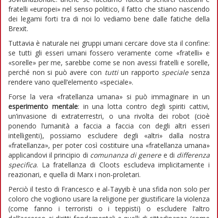
fratelli «europei» nel senso politico, il fatto che stiano nascendo
dei legami forti tra di noi lo vediamo bene dalle fatiche della
Brexit.
Tuttavia è naturale nei gruppi umani cercare dove sta il confine:
se tutti gli esseri umani fossero veramente come «fratelli» e
«sorelle» per me, sarebbe come se non avessi fratelli e sorelle,
perché non si può avere con
tutti
un rapporto
speciale
senza
rendere vano quell’elemento «speciale».
Forse la vera «fratellanza umana» si può immaginare in un
esperimento mentale
: in una lotta contro degli spiriti cattivi,
un’invasione di extraterrestri, o una rivolta dei robot (cioè
ponendo l’umanità a faccia a faccia con degli altri esseri
intelligenti), possiamo escludere degli «altri» dalla nostra
«fratellanza», per poter così costituire una «fratellanza umana»
applicandovi il principio di
comunanza di genere
e di
differenza
specifica
. La fratellanza di Cloots escludeva implicitamente i
reazionari, e quella di Marx i non-proletari.
Perciò il testo di Francesco e al-Tayyib è una sfida non solo per
coloro che vogliono usare la religione per giustificare la violenza
(come fanno i terroristi o i teppisti) o escludere l’altro