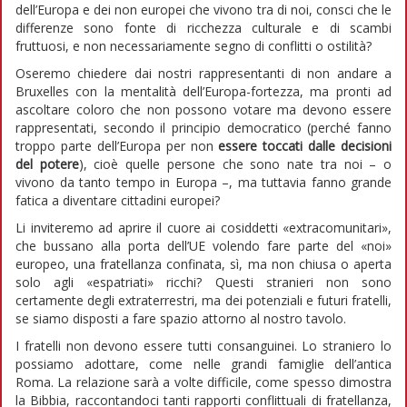
dell’Europa e dei non europei che vivono tra di noi, consci che le
differenze sono fonte di ricchezza culturale e di scambi
fruttuosi, e non necessariamente segno di conflitti o ostilità?
Oseremo chiedere dai nostri rappresentanti di non andare a
Bruxelles con la mentalità dell’Europa-fortezza, ma pronti ad
ascoltare coloro che non possono votare ma devono essere
rappresentati, secondo il principio democratico (perché fanno
troppo parte dell’Europa per non
essere toccati dalle decisioni
del potere
), cioè quelle persone che sono nate tra noi – o
vivono da tanto tempo in Europa –, ma tuttavia fanno grande
fatica a diventare cittadini europei?
Li inviteremo ad aprire il cuore ai cosiddetti «extracomunitari»,
che bussano alla porta dell’UE volendo fare parte del «noi»
europeo, una fratellanza confinata, sì, ma non chiusa o aperta
solo agli «espatriati» ricchi? Questi stranieri non sono
certamente degli extraterrestri, ma dei potenziali e futuri fratelli,
se siamo disposti a fare spazio attorno al nostro tavolo.
I fratelli non devono essere tutti consanguinei. Lo straniero lo
possiamo adottare, come nelle grandi famiglie dell’antica
Roma. La relazione sarà a volte difficile, come spesso dimostra
la Bibbia, raccontandoci tanti rapporti conflittuali di fratellanza,