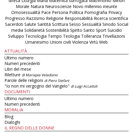
difesa
Liturgia
Mafia
Maternità surrogata
Matrimonio
Minori
Morale
Natura
Neuroscienze
Novo millennio ineunte
Omosessualità
Pace
Persona
Politica
Pornografia
Privacy
Progresso
Razzismo
Religione
Responsabilità
Ricerca scientifica
Sacerdoti
Salute
Santità
Scrittura
Sesso
Sessualità
Sinodo
Social
media
Solidarietà
Sostenibilità
Spirito Santo
Sport
Suicidio
Sviluppo
Tecnologia
Tempo
Teologia
Tolleranza
Trivellazioni
Umanesimo
Unioni civili
Violenza
Virtù
Web
ATTUALITÀ
Ultimo numero
Numeri precedenti
Libri del mese
Riletture
di Mariapia Veladiano
Parole delle religioni
di Piero Stefani
"Io non mi vergogno del Vangelo"
di Luigi Accattoli
DOCUMENTI
Ultimo numero
Numeri precedenti
MORALIA
Blog
Dialoghi
IL REGNO DELLE DONNE