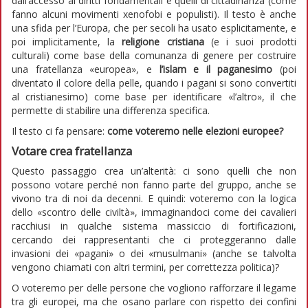
dall’accesso ai diritti fondamentali e quelli di cittadinanza (come
fanno alcuni movimenti xenofobi e populisti). Il testo è anche
una sfida per l’Europa, che per secoli ha usato esplicitamente, e
poi implicitamente, la
religione cristiana
(e i suoi prodotti
culturali) come base della comunanza di genere per costruire
una fratellanza «europea», e
l’islam e il paganesimo
(poi
diventato il colore della pelle, quando i pagani si sono convertiti
al cristianesimo) come base per identificare «l’altro», il che
permette di stabilire una differenza specifica.
Il testo ci fa pensare:
come voteremo nelle elezioni europee?
Votare crea fratellanza
Questo passaggio crea un’alterità: ci sono quelli che non
possono votare perché non fanno parte del gruppo, anche se
vivono tra di noi da decenni. E quindi: voteremo con la logica
dello «scontro delle civiltà», immaginandoci come dei cavalieri
racchiusi in qualche sistema massiccio di fortificazioni,
cercando dei rappresentanti che ci proteggeranno dalle
invasioni dei «pagani» o dei «musulmani» (anche se talvolta
vengono chiamati con altri termini, per correttezza politica)?
O voteremo per delle persone che vogliono rafforzare il legame
tra gli europei, ma che osano parlare con rispetto dei confini