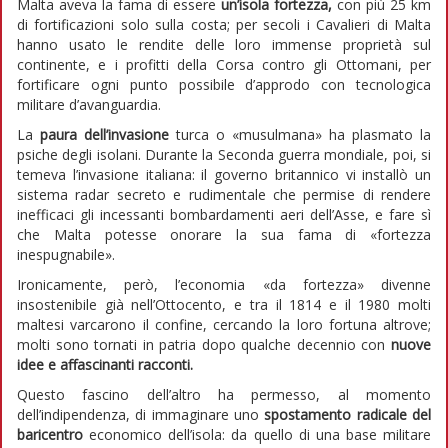
Malta aveva la fama di essere
un’isola fortezza
,
con più 25 km
di fortificazioni solo sulla costa; per secoli i Cavalieri di Malta
hanno usato le rendite delle loro immense proprietà sul
continente, e i profitti della Corsa contro gli Ottomani, per
fortificare ogni punto possibile d’approdo con tecnologica
militare d’avanguardia.
La
paura dell’invasione
turca o «musulmana» ha plasmato la
psiche degli isolani. Durante la Seconda guerra mondiale, poi, si
temeva l’invasione italiana: il governo britannico vi installò un
sistema radar secreto e rudimentale che permise di rendere
inefficaci gli incessanti bombardamenti aeri dell’Asse, e fare sì
che Malta potesse onorare la sua fama di «fortezza
inespugnabile».
Ironicamente, però, l’economia «da fortezza» divenne
insostenibile già nell’Ottocento, e tra il 1814 e il 1980 molti
maltesi varcarono il confine, cercando la loro fortuna altrove;
molti sono tornati in patria dopo qualche decennio con
nuove
idee e affascinanti racconti
.
Questo fascino dell’altro ha permesso, al momento
dell’indipendenza, di immaginare uno
spostamento radicale del
baricentro
economico dell’isola: da quello di una base militare