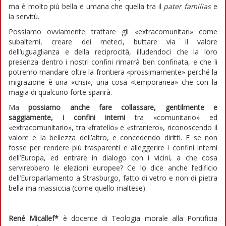
ma è molto più bella e umana che quella tra il
pater familias
e
la servitù.
Possiamo ovviamente trattare gli «extracomunitari» come
subalterni, creare dei meteci, buttare via il valore
dell’uguaglianza e della reciprocità, illudendoci che la loro
presenza dentro i nostri confini rimarrà ben confinata, e che li
potremo mandare oltre la frontiera «prossimamente» perché la
migrazione è una «crisi», una cosa «temporanea» che con la
magia di qualcuno forte sparirà.
Ma
possiamo anche fare collassare, gentilmente e
saggiamente, i confini interni
tra «comunitario» ed
«extracomunitario», tra «fratello» e «straniero», riconoscendo il
valore e la bellezza dell’altro, e concedendo diritti. E se non
fosse per rendere più trasparenti e alleggerire i confini interni
dell’Europa, ed entrare in dialogo con i vicini, a che cosa
servirebbero le elezioni europee? Ce lo dice anche l’edificio
dell’Europarlamento a Strasburgo, fatto di vetro e non di pietra
bella ma massiccia (come quello maltese).
René Micallef*
è docente di Teologia morale alla Pontificia