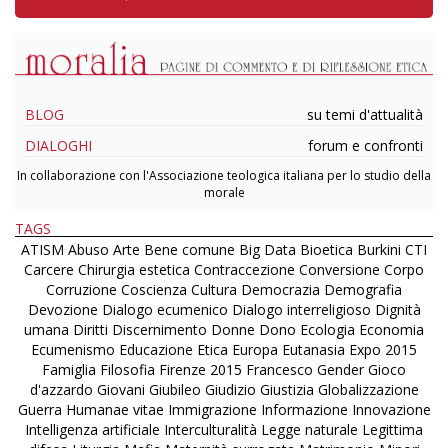
BLOG
su temi d'attualità
DIALOGHI
forum e confronti
In collaborazione con l'Associazione teologica italiana per lo studio della
morale
TAGS
ATISM
Abuso
Arte
Bene comune
Big Data
Bioetica
Burkini
CTI
Carcere
Chirurgia estetica
Contraccezione
Conversione
Corpo
Corruzione
Coscienza
Cultura
Democrazia
Demografia
Devozione
Dialogo ecumenico
Dialogo interreligioso
Dignità
umana
Diritti
Discernimento
Donne
Dono
Ecologia
Economia
Ecumenismo
Educazione
Etica
Europa
Eutanasia
Expo 2015
Famiglia
Filosofia
Firenze 2015
Francesco
Gender
Gioco
d'azzardo
Giovani
Giubileo
Giudizio
Giustizia
Globalizzazione
Guerra
Humanae vitae
Immigrazione
Informazione
Innovazione
Intelligenza artificiale
Interculturalità
Legge naturale
Legittima