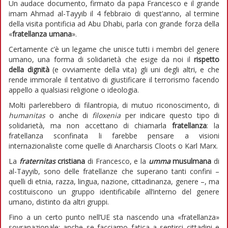
Un audace documento, firmato da papa Francesco e il grande
imam Ahmad al-Tayyib il 4 febbraio di quest’anno, al termine
della visita pontificia ad Abu Dhabi, parla con grande forza della
«
fratellanza umana
».
Certamente c’è un legame che unisce tutti i membri del genere
umano, una forma di solidarietà che esige da noi il
rispetto
della dignità
(e ovviamente della vita) gli uni degli altri, e che
rende immorale il tentativo di giustificare il terrorismo facendo
appello a qualsiasi religione o ideologia.
Molti parlerebbero di filantropia, di mutuo riconoscimento, di
humanitas
o anche di
filoxenia
per indicare questo tipo di
solidarietà, ma non accettano di chiamarla
fratellanza
: la
fratellanza sconfinata li farebbe pensare a visioni
internazionaliste come quelle di Anarcharsis Cloots o Karl Marx.
La
fraternitas
cristiana
di Francesco, e la
umma
musulmana
di
al-Tayyib, sono delle fratellanze che superano tanti confini –
quelli di etnia, razza, lingua, nazione, cittadinanza, genere –, ma
costituiscono un gruppo identificabile all’interno del genere
umano, distinto da altri gruppi.
Fino a un certo punto nell’UE sta nascendo una «fratellanza»
sovranazionale: anche se facciamo fatica a sentirci cittadini e