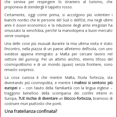
che serviva per respingere lo straniero al turismo, che
proponeva di stendergli il tappeto rosso.
Certamente, oggi come prima, si accolgono più volentieri i
bianchi nordici che le persone del Sud o dell’Est, ma negli ultimi
anni il
boom
economico e la riduzione degli arrivi irregolari ha
smussato la xenofobia, perché la manodopera a buon mercato
serve ovunque.
Una delle cose più inusuali durante la mia ultima visita è stato
l’incontro, nella piazza di un paese all’interno dell’isola, con uno
svedese appena immigrato a Malta per cercare lavoro nel
settore del
gaming
. Per un attimo anch’io, eterno tifoso del
cosmopolitismo e di un mondo (quasi) senza frontiere, sono
rimasto sorpreso.
La cosa curiosa è che mentre Malta, l’isola fortezza, sta
diventando più cosmopolita, e mentre
i maltesi si sentono più
europei
e – con l’aiuto della familiarità con la lingua inglese –
traggono beneficio della scomparsa dei confini interni in
Europa,
l’UE rischia di diventare
un
blocco-fortezza
,
bramoso di
costruire muri piuttosto che ponti.
Una fratellanza confinata?