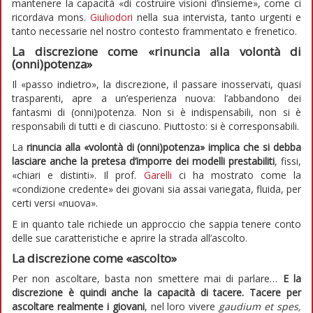
mantenere la capacità «di costruire visioni d’insieme», come ci
ricordava mons.
Giuliodori
nella sua intervista, tanto urgenti e
tanto necessarie nel nostro contesto frammentato e frenetico.
La discrezione come «rinuncia alla volontà di
(onni)potenza»
Il «passo indietro», la discrezione, il passare inosservati, quasi
trasparenti, apre a un’esperienza nuova: l’abbandono dei
fantasmi di (onni)potenza. Non si è indispensabili, non si è
responsabili di tutti e di ciascuno. Piuttosto: si è corresponsabili.
La
rinuncia alla «volontà di (onni)potenza» implica che si debba
lasciare anche la pretesa d’imporre dei modelli prestabiliti
, fissi,
«chiari e distinti». Il prof.
Garelli
ci ha mostrato come la
«condizione credente» dei giovani sia assai variegata, fluida, per
certi versi «nuova».
E in quanto tale richiede un approccio che sappia tenere conto
delle sue caratteristiche e aprire la strada all’ascolto.
La discrezione come «ascolto»
Per non ascoltare, basta non smettere mai di parlare…
E la
discrezione è quindi anche la capacità di tacere. Tacere per
ascoltare realmente i giovani
, nel loro vivere
gaudium et spes,