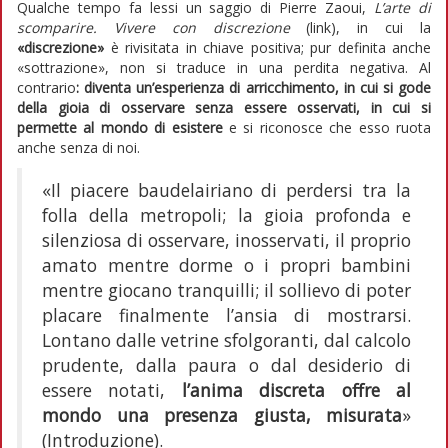
Qualche tempo fa lessi un saggio di Pierre Zaoui,
L’arte di
scomparire. Vivere con discrezione
(link), in cui la
«discrezione»
è rivisitata in chiave positiva; pur definita anche
«sottrazione», non si traduce in una perdita negativa. Al
contrario
: diventa un’esperienza di arricchimento, in cui si gode
della gioia di osservare senza essere osservati
, in cui si
permette al mondo di esistere
e si riconosce che esso ruota
anche senza di noi.
«Il piacere baudelairiano di perdersi tra la
folla della metropoli; la gioia profonda e
silenziosa di osservare, inosservati, il proprio
amato mentre dorme o i propri bambini
mentre giocano tranquilli; il sollievo di poter
placare finalmente l’ansia di mostrarsi.
Lontano dalle vetrine sfolgoranti, dal calcolo
prudente, dalla paura o dal desiderio di
essere notati,
l’anima discreta offre al
mondo una presenza giusta, misurata
»
(Introduzione).