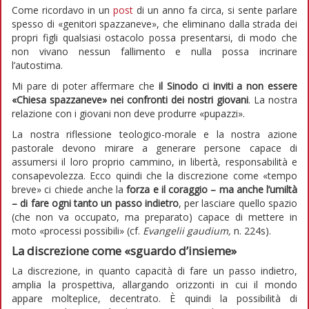
Come ricordavo in un
post
di un anno fa circa, si sente parlare
spesso di «genitori spazzaneve», che eliminano dalla strada dei
propri figli qualsiasi ostacolo possa presentarsi, di modo che
non vivano nessun fallimento e nulla possa incrinare
l’autostima.
Mi pare di poter affermare che
il Sinodo ci inviti a non essere
«Chiesa spazzaneve» nei confronti dei nostri giovani
. La nostra
relazione con i giovani non deve produrre «pupazzi».
La nostra riflessione teologico-morale e la nostra azione
pastorale devono mirare a generare persone capace di
assumersi il loro proprio cammino, in libertà, responsabilità e
consapevolezza. Ecco quindi che la discrezione come «tempo
breve» ci chiede anche la
forza e il coraggio – ma anche l’umiltà
– di fare ogni tanto un passo indietro
, per lasciare quello spazio
(che non va occupato, ma preparato) capace di mettere in
moto «processi possibili» (cf.
Evangelii gaudium,
n. 224s).
La discrezione come «sguardo d’insieme»
La discrezione, in quanto capacità di fare un passo indietro,
amplia la prospettiva, allargando orizzonti in cui il mondo
appare molteplice, decentrato. È quindi la possibilità di