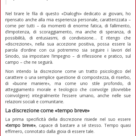
Nel tirare le fila di questo «Dialoghi» dedicato ai giovani, ho
ripensato anche alla mia esperienza personale, caratterizzata –
come per tutti – da momenti di enorme fatica, di fallimento,
d’impotenza, di scoraggiamento, ma anche di speranza, di
possibilità, di entusiasmi, di condivisione… E ritengo che
«discrezione», nella sua accezione positiva, possa essere la
parola d’ordine con cui potremmo sia seguire i lavori del
Sinodo, sia impostare l’impegno – di riflessione e pratico, sul
campo – che ne seguirà.
Non intendo la discrezione come un tratto psicologico del
carattere o una semplice questione di compostezza, di riserbo,
di «buone maniere», ma come uno stile profondo, di
atteggiamento morale e teologico che coinvolge (dovrebbe
coinvolgere) integralmente l’essere umano, anche nelle sue
relazioni sociali e comunitarie.
La discrezione come «tempo breve»
La prima specificità della discrezione risiede nel suo essere
«tempo breve»
, capace di bastare a sé stesso. Tempo quasi
effimero, connotato dalla gioia di essere tale.