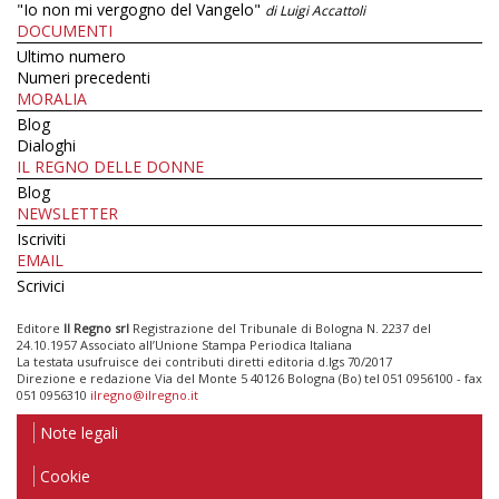
"Io non mi vergogno del Vangelo"
di Luigi Accattoli
DOCUMENTI
Ultimo numero
Numeri precedenti
MORALIA
Blog
Dialoghi
IL REGNO DELLE DONNE
Blog
NEWSLETTER
Iscriviti
EMAIL
Scrivici
Editore
Il Regno srl
Registrazione del Tribunale di Bologna N. 2237 del
24.10.1957 Associato all’Unione Stampa Periodica Italiana
La testata usufruisce dei contributi diretti editoria d.lgs 70/2017
Direzione e redazione Via del Monte 5 40126 Bologna (Bo) tel 051 0956100 - fax
051 0956310
ilregno@ilregno.it
Note legali
Cookie