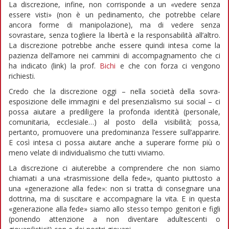
La discrezione, infine, non corrisponde a un «vedere senza
essere visti» (non è un pedinamento, che potrebbe celare
ancora forme di manipolazione), ma di vedere senza
sovrastare, senza togliere la libertà e la responsabilità all’altro.
La discrezione potrebbe anche essere quindi intesa come la
pazienza dell’amore nei cammini di accompagnamento che ci
ha indicato (link) la prof.
Bichi
e che con forza ci vengono
richiesti.
Credo che la discrezione oggi – nella società della sovra-
esposizione delle immagini e del presenzialismo sui social – ci
possa aiutare a prediligere la profonda identità (personale,
comunitaria, ecclesiale…) al posto della visibilità; possa,
pertanto, promuovere una predominanza l’essere sull’apparire.
E così intesa ci possa aiutare anche a superare forme più o
meno velate di individualismo che tutti viviamo.
La discrezione ci aiuterebbe a comprendere che non siamo
chiamati a una «trasmissione della fede», quanto piuttosto a
una «generazione alla fede»: non si tratta di consegnare una
dottrina, ma di suscitare e accompagnare la vita. E in questa
«generazione alla fede» siamo allo stesso tempo genitori e figli
(ponendo attenzione a non diventare adultescenti o