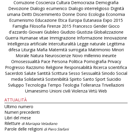
Corruzione
Coscienza
Cultura
Democrazia
Demografia
Devozione
Dialogo ecumenico
Dialogo interreligioso
Dignità
umana
Diritti
Discernimento
Donne
Dono
Ecologia
Economia
Ecumenismo
Educazione
Etica
Europa
Eutanasia
Expo 2015
Famiglia
Filosofia
Firenze 2015
Francesco
Gender
Gioco
d'azzardo
Giovani
Giubileo
Giudizio
Giustizia
Globalizzazione
Guerra
Humanae vitae
Immigrazione
Informazione
Innovazione
Intelligenza artificiale
Interculturalità
Legge naturale
Legittima
difesa
Liturgia
Mafia
Maternità surrogata
Matrimonio
Minori
Morale
Natura
Neuroscienze
Novo millennio ineunte
Omosessualità
Pace
Persona
Politica
Pornografia
Privacy
Progresso
Razzismo
Religione
Responsabilità
Ricerca scientifica
Sacerdoti
Salute
Santità
Scrittura
Sesso
Sessualità
Sinodo
Social
media
Solidarietà
Sostenibilità
Spirito Santo
Sport
Suicidio
Sviluppo
Tecnologia
Tempo
Teologia
Tolleranza
Trivellazioni
Umanesimo
Unioni civili
Violenza
Virtù
Web
ATTUALITÀ
Ultimo numero
Numeri precedenti
Libri del mese
Riletture
di Mariapia Veladiano
Parole delle religioni
di Piero Stefani